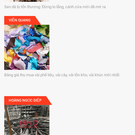
Sen đá bị tổn thương: Đừng lo lắng, cánh cửa mới đã mở ra
VIỄN QUANG
Bảng giá thu mua vải phế liệu, vải cây, vải tồn kho, vải khúc mới nhất
HOÀNG NGỌC DIỆP