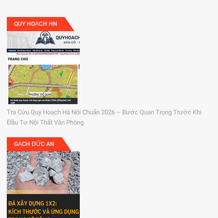
QUY HOẠCH HN
Tra Cứu Quy Hoạch Hà Nội Chuẩn 2026 – Bước Quan Trọng Trước Khi
Đầu Tư Nội Thất Văn Phòng
GẠCH ĐỨC AN